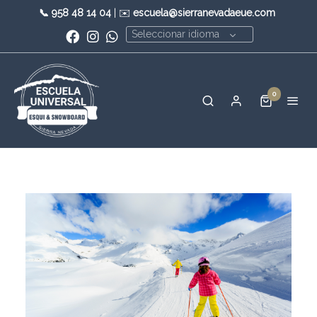
📞
958 48 14 04
| ✉️
escuela@sierranevadaeue.com
Seleccionar idioma
0