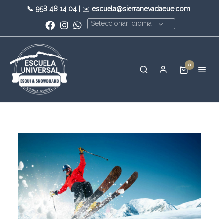
📞
958 48 14 04
| ✉️
escuela@sierranevadaeue.com
Seleccionar idioma
0