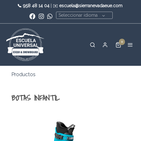
📞
958 48 14 04
| ✉️
escuela@sierranevadaeue.com
Seleccionar idioma
0
Productos
BOTAS INFANTIL