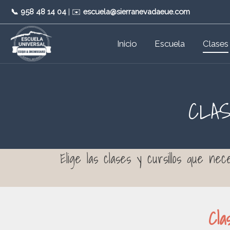
📞
958 48 14 04
| ✉️
escuela@sierranevadaeue.com
Inicio
Escuela
Clases
CLAS
Elige las clases y cursillos que nec
Cla