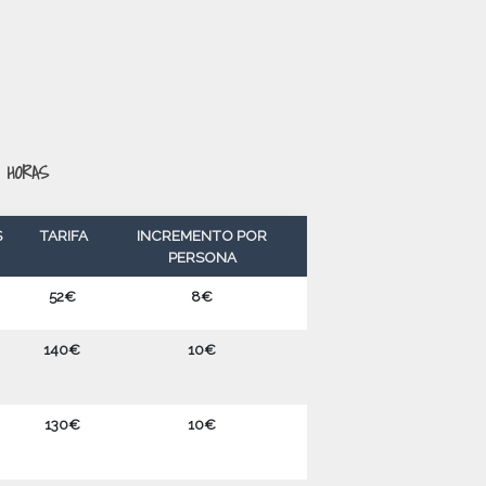
0 HORAS
ES
TARIFA
INCREMENTO POR
PERSONA
52€
8€
140€
10€
130€
10€