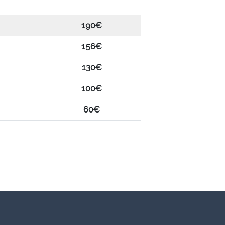
ías
190€
156€
130€
100€
60€