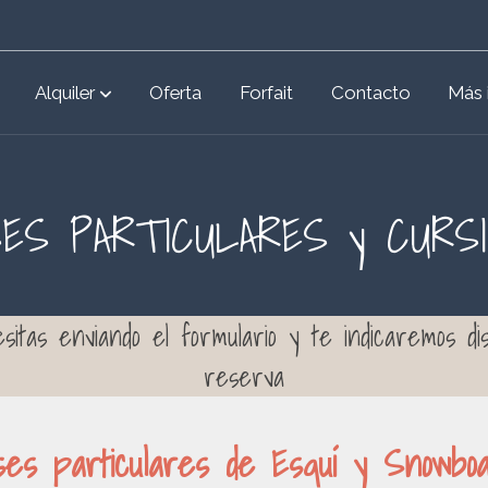
Alquiler
Oferta
Forfait
Contacto
Más 
ES PARTICULARES y CURS
esitas enviando el formulario y te indicaremos d
reserva
ses particulares de Esquí y Snowb