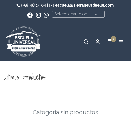
📞
958 48 14 04
| ✉️
escuela@sierranevadaeue.com
Seleccionar idioma
0
Últimos productos
Categoría sin productos