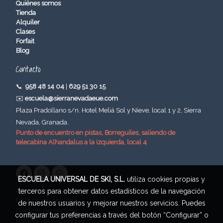
Quiénes somos
Tienda
Alquiler
Clases
Forfait
Blog
Contacto
📞
958 48 14 04
|
629 51 30 15
✉️
escuela@sierranevadaeue.com
Plaza Pradollano s/n. Hotel Meliá Sol y Nieve, local 1 y 2, Sierra
Nevada, Granada.
Punto de encuentro en pistas, Borreguiles, saliendo de
telecabina Alhandalus a la izquierda, local 4
ESCUELA UNIVERSAL DE SKI, S.L.
utiliza cookies propias y
Aviso legal
terceros para obtener datos estadísticos de la navegación
Política de cookies
de nuestros usuarios y mejorar nuestros servicios. Puedes
Gestión de cookies
configurar tus preferencias a través del botón “Configurar” o
Política de privacidad